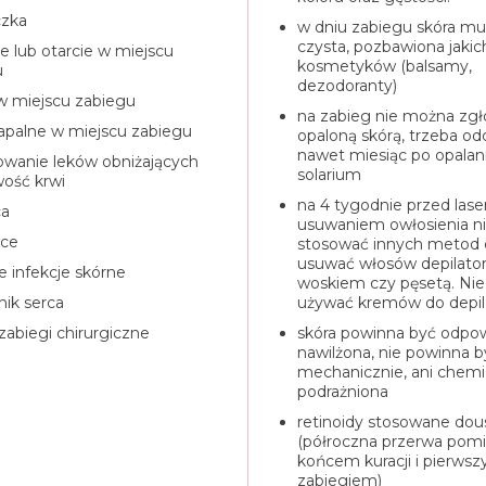
czka
w dniu zabiegu skóra mu
czysta, pozbawiona jakic
ie lub otarcie w miejscu
kosmetyków (balsamy,
u
dezodoranty)
w miejscu zabiegu
na zabieg nie można zgło
apalne w miejscu zabiegu
opaloną skórą, trzeba o
nawet miesiąc po opalani
owanie leków obniżających
solarium
wość krwi
na 4 tygodnie przed la
ca
usuwaniem owłosienia n
wce
stosować innych metod de
usuwać włosów depilato
 infekcje skórne
woskiem czy pęsetą. Ni
nik serca
używać kremów do depila
zabiegi chirurgiczne
skóra powinna być odpo
nawilżona, nie powinna b
mechanicznie, ani chemi
podrażniona
retinoidy stosowane dou
(półroczna przerwa pom
końcem kuracji i pierws
zabiegiem)