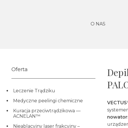
O NAS
Oferta
Depi
PAL
Leczenie Trądziku
Medyczne peelingi chemiczne
VECTUS
systemem
Kuracja przeciwtrądzikowa —
ACNELAN™
nowator
urządzen
Nieablacyjny laser frakcyjny –