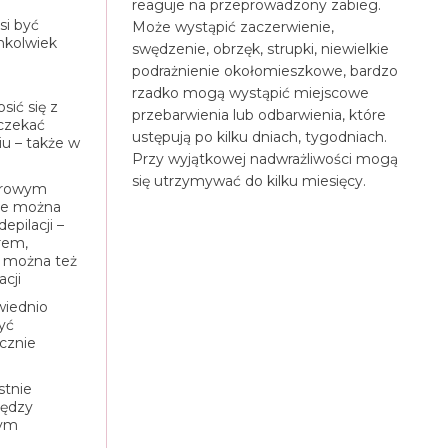
reaguje na przeprowadzony zabieg.
si być
Może wystąpić zaczerwienie,
hkolwiek
swędzenie, obrzęk, strupki, niewielkie
podrażnienie okołomieszkowe, bardzo
rzadko mogą wystąpić miejscowe
sić się z
przebarwienia lub odbarwienia, które
dczekać
ustępują po kilku dniach, tygodniach.
u – także w
Przy wyjątkowej nadwrażliwości mogą
się utrzymywać do kilku miesięcy.
serowym
ie można
pilacji –
rem,
e można też
cji
wiednio
yć
cznie
stnie
iędzy
zym