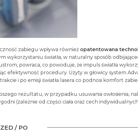
czność zabiegu wpływa również
opatentowana technol
 wykorzystaniu światła, w naturalny sposób odbijające
lustrom, powraca, co powoduje, że impuls światła wykorz
jąc efektywność procedury. Użyty w głowicy system Ad
trakcie i po emisji światła lasera co podnosi komfort zabi
epszego rezultatu, w przypadku usuwania owłosienia, n
ygodni (zależnie od części ciała oraz cech indywidualnych
ZED / PO