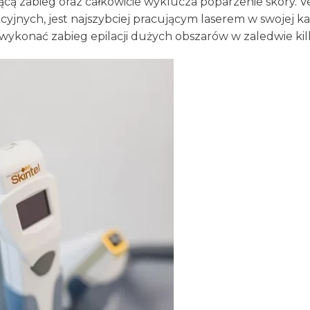
cą zabieg oraz całkowicie wyklucza poparzenie skóry.
V
cyjnych, jest najszybciej pracującym laserem w swojej k
wykonać zabieg epilacji dużych obszarów w zaledwie kil