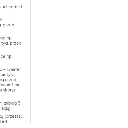
oustnie (2-3
k –
. przed
jne np.
 tyg. przed
ące np.
 – światło
ybiotyki
yg.przed
ównież nie
a skóry)
ni zabieg
3
lacją)
tą (przestać
rzed