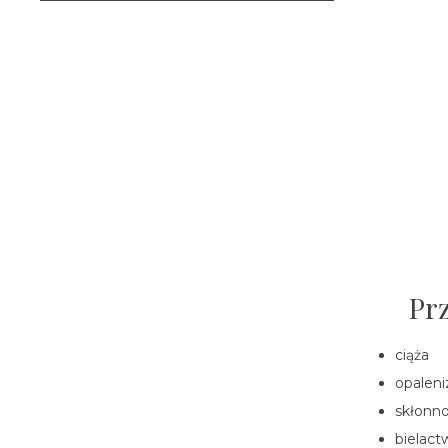
Pr
ciąża
opalen
skłonn
bielact