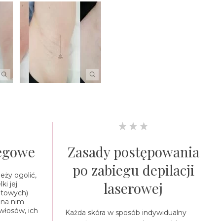
iegowe
Zasady postępowania
po zabiegu depilacji
eży ogolić,
laserowej
ki jej
atowych)
 na nim
włosów, ich
Każda skóra w sposób indywidualny