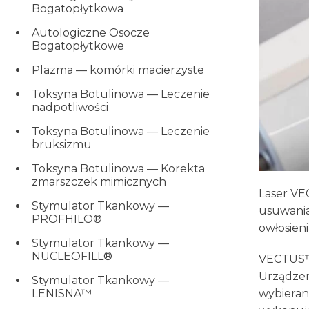
Bogatopłytkowa
Autologiczne Osocze
Bogatopłytkowe
Plazma — komórki macierzyste
Toksyna Botulinowa — Leczenie
nadpotliwości
Toksyna Botulinowa — Leczenie
bruksizmu
Toksyna Botulinowa — Korekta
zmarszczek mimicznych
Laser VE
Stymulator Tkankowy —
usuwania
PROFHILO®
owłosieni
Stymulator Tkankowy —
NUCLEOFILL®
VECTUS™ 
Urządzen
Stymulator Tkankowy —
wybieran
LENISNA™