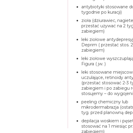
antybiotyki
stosowane
d
tygodnie po kuracji)
zioła (dziurawiec, nagiete
przestać używać na 2 tyg
zabiegiem)
leki ziołowe antydepresy
Deprim ( przestać stos. 2
zabiegiem)
leki ziołowe wyszczuplaj
Figura ( jw. )
leki stosowane miejscowo
uczulające, retinoidy ant
(przestać stosować 2-3 t
zabiegiem i po zabiegu r
stosujemy – do wygojeni
peeling chemiczny lub
mikrodermabrazja (ostat
tyg. przed planowną depi
depilacja woskiem i pęse
stosować na 1 miesiąc p
zabiegiem)