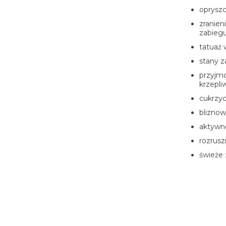
oprysz
zranien
zabieg
tatuaż 
stany z
przyjm
krzepli
cukrzy
blizno
aktywne
rozrusz
świeże 