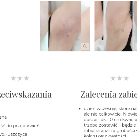
zeciwskazania
Zalecenia zab
dzień wcześniej skórę nal
ale nie całkowicie. Niewiel
izna
obszar (ok. 10 cm kwadr
trzeba zostawić – będzie
ość do przebarwień
robiona analiza grubości 
wo, łuszczyca
koloru oraz gęstości.