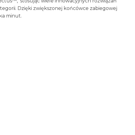
ectus™, stosując wiele innowacyjnych rozwiązań
ategorii. Dzięki zwiększonej końcówce zabiegowej
ka minut.