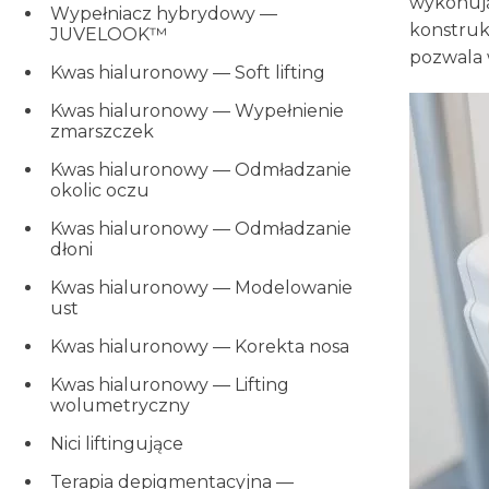
wykonują
Wypełniacz hybrydowy —
konstruk
JUVELOOK™
pozwala 
Kwas hialuronowy — Soft lifting
Kwas hialuronowy — Wypełnienie
zmarszczek
Kwas hialuronowy — Odmładzanie
okolic oczu
Kwas hialuronowy — Odmładzanie
dłoni
Kwas hialuronowy — Modelowanie
ust
Kwas hialuronowy — Korekta nosa
Kwas hialuronowy — Lifting
wolumetryczny
Nici liftingujące
Terapia depigmentacyjna —