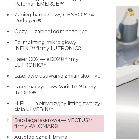
Palomar EMERGE™
Zabieg bankietowy GENEO™ by
Pollogen®
Oczy — zabiegi odmładzające
Termolifting mikroigłowy —
INFINI™ firmy LUTRONIC®
Laser CO2 — eCO2® firmy
LUTRONIC™
Laserowe usuwanie zmian skórnych
Laser naczyniowy VariLite™ firmy
IRIDEX®
HIFU — nieinwazyjny lifting twarzy i
ciała ULVERIN™
Depilacja laserowa — VECTUS™
firmy PALOMAR®
Autologiczna Fibryna