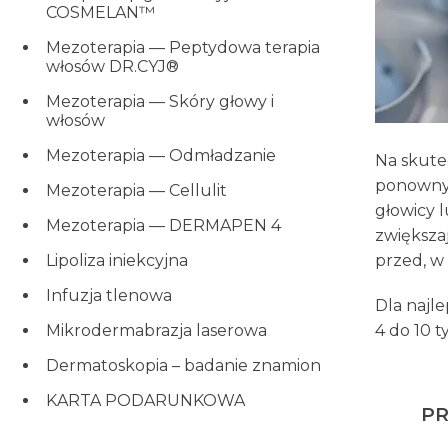
COSMELAN™
Mezoterapia — Peptydowa terapia
włosów DR.CYJ®
Mezoterapia — Skóry głowy i
włosów
Mezoterapia — Odmładzanie
Na skute
ponownym
Mezoterapia — Cellulit
głowicy 
Mezoterapia — DERMAPEN 4
zwiększa
Lipoliza iniekcyjna
przed, w 
Infuzja tlenowa
Dla najl
Mikrodermabrazja laserowa
4 do 10 t
Dermatoskopia – badanie znamion
KARTA PODARUNKOWA
PR